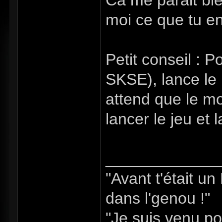
Ca me parait bi
moi ce que tu e
Petit conseil : P
SKSE), lance le
attend que le mo
lancer le jeu et
_____________
"Avant t'était u
dans l'genou !"
"Je suis venu po