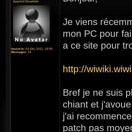
Apprenti Dovahkiin
Je viens récemme
mon PC pour fair
a ce site pour tr
Inscrit le:
03 Déc 2011, 19:50
Messages:
19
http://wiwiki.wi
Bref je ne suis 
chiant et j'avou
j'ai recommencer
patch pas moyen