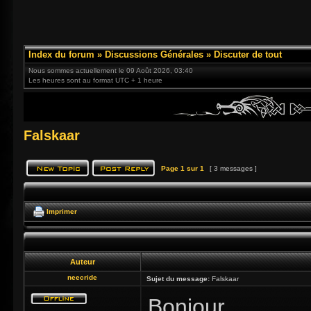
Index du forum
»
Discussions Générales
»
Discuter de tout
Nous sommes actuellement le 09 Août 2026, 03:40
Les heures sont au format UTC + 1 heure
Falskaar
Page
1
sur
1
[ 3 messages ]
Imprimer
Auteur
neecride
Sujet du message:
Falskaar
Bonjour,