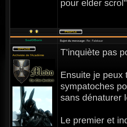
pour elder scrol"
SoulOfSorin
Sujet du message:
Re: Falskaar
T'inquiète pas po
Archiviste de l'Académie
Ensuite je peux 
sympatoches pour
sans dénaturer l
Le premier et i