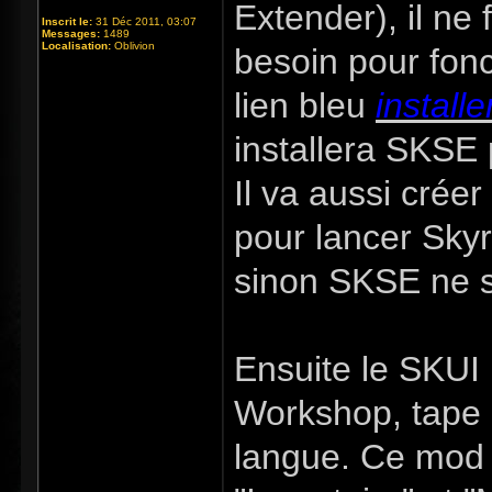
Extender), il ne 
Inscrit le:
31 Déc 2011, 03:07
Messages:
1489
Localisation:
Oblivion
besoin pour fonc
lien bleu
installe
installera SKSE 
Il va aussi crée
pour lancer Skyr
sinon SKSE ne s
Ensuite le SKUI 
Workshop, tape 
langue. Ce mod 