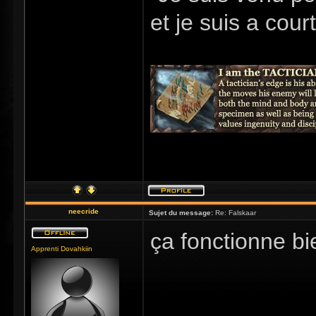
et je suis a cour
neecride
Sujet du message:
Re: Falskaar
ça fonctionne b
Apprenti Dovahkiin