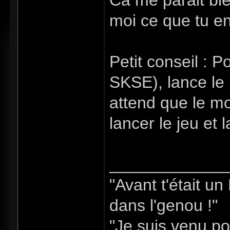
Ca me parait bi
moi ce que tu e
Petit conseil : P
SKSE), lance le
attend que le mo
lancer le jeu et
_____________
"Avant t'était u
dans l'genou !"
"Je suis venu po