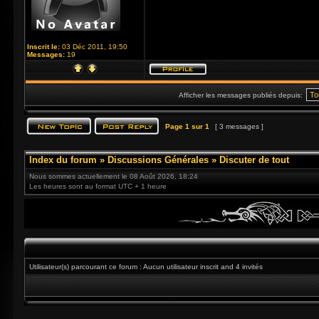
Inscrit le:
03 Déc 2011, 19:50
Messages:
19
Afficher les messages publiés depuis:
Page
1
sur
1
[ 3 messages ]
Index du forum
»
Discussions Générales
»
Discuter de tout
Nous sommes actuellement le 08 Août 2026, 18:24
Les heures sont au format UTC + 1 heure
Utilisateur(s) parcourant ce forum : Aucun utilisateur inscrit and 4 invités