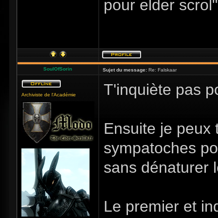
pour elder scrol"
SoulOfSorin
Sujet du message:
Re: Falskaar
T'inquiète pas po
Archiviste de l'Académie
Ensuite je peux 
sympatoches pour
sans dénaturer l
Le premier et i