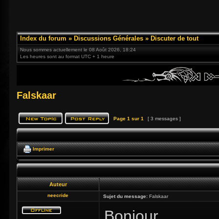
Index du forum
»
Discussions Générales
»
Discuter de tout
Nous sommes actuellement le 08 Août 2026, 18:24
Les heures sont au format UTC + 1 heure
Falskaar
Page
1
sur
1
[ 3 messages ]
Imprimer
Auteur
neecride
Sujet du message:
Falskaar
Bonjour,