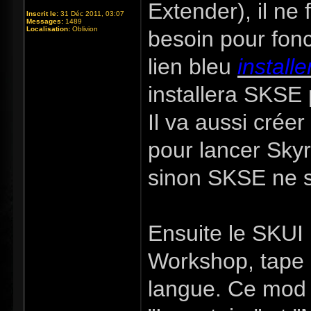
Extender), il ne 
Inscrit le:
31 Déc 2011, 03:07
Messages:
1489
Localisation:
Oblivion
besoin pour fonc
lien bleu
installe
installera SKSE 
Il va aussi crée
pour lancer Skyr
sinon SKSE ne s
Ensuite le SKUI 
Workshop, tape 
langue. Ce mod 