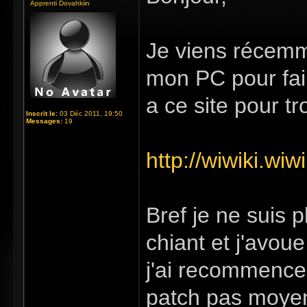
Apprenti Dovahkiin
Je viens récemme
mon PC pour fair
a ce site pour tr
Inscrit le:
03 Déc 2011, 19:50
Messages:
19
http://wiwiki.wi
Bref je ne suis 
chiant et j'avou
j'ai recommencer
patch pas moyen