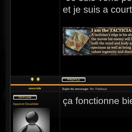
et je suis a cour
neecride
Sujet du message:
Re: Falskaar
ça fonctionne b
Apprenti Dovahkiin