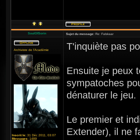
SoulOfSorin
Sujet du message:
Re: Falskaar
T'inquiète pas po
Archiviste de l'Académie
Ensuite je peux t
sympatoches pour 
dénaturer le jeu.
Le premier et in
Extender), il ne 
Inscrit le:
31 Déc 2011, 03:07
Messages:
1489