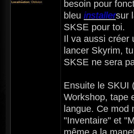
besoin pour fonct
Localisation:
Oblivion
bleu
installer
sur 
SKSE pour toi.
Il va aussi crée
lancer Skyrim, tu
SKSE ne sera pa
Ensuite le SKUI 
Workshop, tape e
langue. Ce mod m
"Inventaire" et "
même a la manett