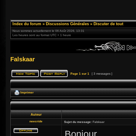
Index du forum
»
Discussions Générales
»
Discuter de tout
Nous sommes actuellement le 06 Août 2026, 13:31
Les heures sont au format UTC + 1 heure
Falskaar
Page
1
sur
1
[ 3 messages ]
Imprimer
Auteur
neecride
Sujet du message:
Falskaar
Bonjour,