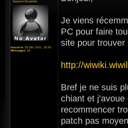
Apprenti Dovahkiin
Je viens récemme
PC pour faire tou
site pour trouver 
Inscrit le:
03 Déc 2011, 19:50
Messages:
19
http://wiwiki.wiw
Bref je ne suis 
chiant et j'avoue
recommencer troi
patch pas moyen 