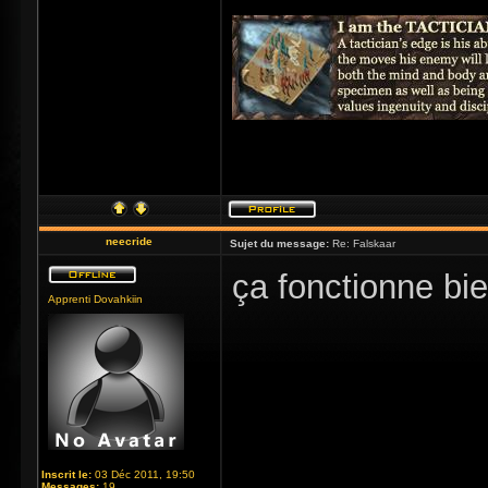
neecride
Sujet du message:
Re: Falskaar
ça fonctionne bi
Apprenti Dovahkiin
Inscrit le:
03 Déc 2011, 19:50
Messages:
19