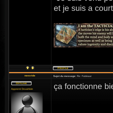
et je suis a cour
neecride
Sujet du message:
Re: Falskaar
ça fonctionne b
Apprenti Dovahkiin