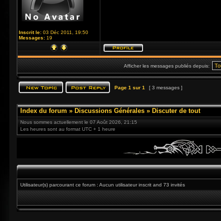
Inscrit le:
03 Déc 2011, 19:50
Messages:
19
Afficher les messages publiés depuis:
Page
1
sur
1
[ 3 messages ]
Index du forum
»
Discussions Générales
»
Discuter de tout
Nous sommes actuellement le 07 Août 2026, 21:15
Les heures sont au format UTC + 1 heure
Utilisateur(s) parcourant ce forum : Aucun utilisateur inscrit and 73 invités