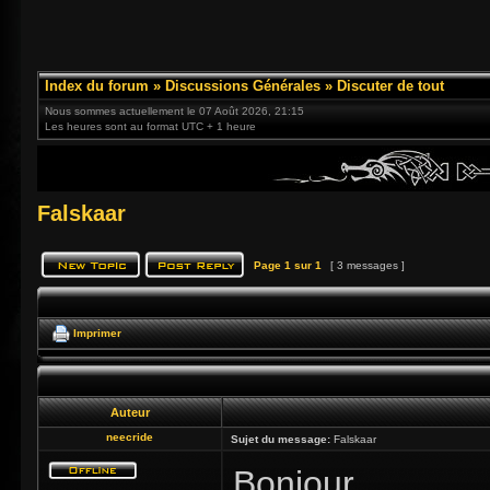
Index du forum
»
Discussions Générales
»
Discuter de tout
Nous sommes actuellement le 07 Août 2026, 21:15
Les heures sont au format UTC + 1 heure
Falskaar
Page
1
sur
1
[ 3 messages ]
Imprimer
Auteur
neecride
Sujet du message:
Falskaar
Bonjour,