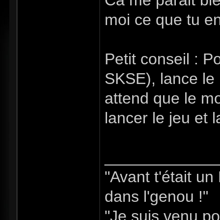
Ca me parait bi
moi ce que tu e
Petit conseil : P
SKSE), lance le
attend que le mo
lancer le jeu et
_____________
"Avant t'était u
dans l'genou !"
"Je suis venu po