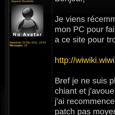
Apprenti Dovahkiin
Je viens récemme
mon PC pour fair
a ce site pour tr
Inscrit le:
03 Déc 2011, 19:50
Messages:
19
http://wiwiki.wi
Bref je ne suis 
chiant et j'avou
j'ai recommencer
patch pas moyen