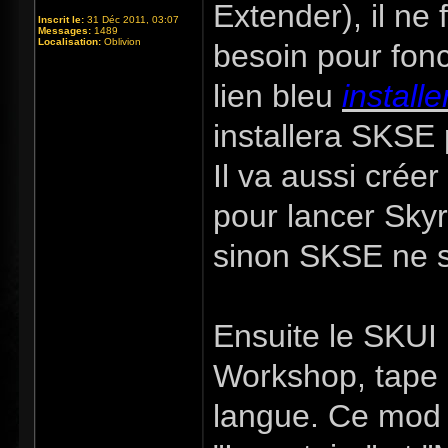
Extender), il ne 
Inscrit le:
31 Déc 2011, 03:07
Messages:
1489
Localisation:
Oblivion
besoin pour fonc
lien bleu
installe
installera SKSE 
Il va aussi crée
pour lancer Skyr
sinon SKSE ne s
Ensuite le SKUI 
Workshop, tape 
langue. Ce mod 