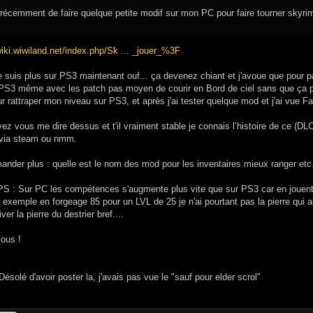
récemment de faire quelque petite modif sur mon PC pour faire tourner skyrim.
wiki.wiwiland.net/index.php/Sk ... _jouer_%3F
e suis plus sur PS3 maintenant ouf... ça devenez chiant et j'avoue que pour pa
PS3 même avec les patch pas moyen de courir en Bord de ciel sans que ça plan
ur rattraper mon niveau sur PS3, et après j'ai tester quelque mod et j'ai vue Fa
z vous me dire dessus et t'il vraiment stable je connais l’histoire de ce (DLC
e via steam ou nmm.
nder plus : quelle est le nom des mod pour les inventaires mieux ranger etc..
 PS : Sur PC les compétences s'augmente plus vite que sur PS3 car en jouent
 exemple en forgeage 85 pour un LVL de 25 je n'ai pourtant pas la pierre qui 
iver la pierre du destrier bref....
vous !
ésolé d'avoir poster la, j'avais pas vue le "sauf pour elder scrol"