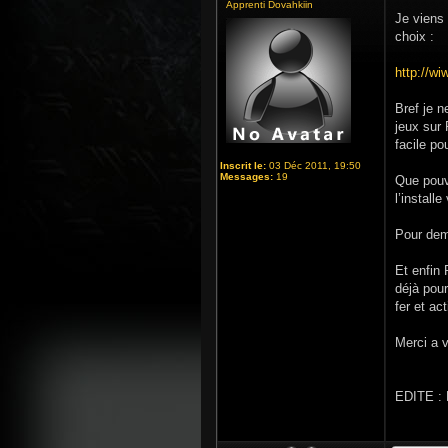
Apprenti Dovahkiin
Je viens 
choix :
http://wi
Bref je n
jeux sur 
facile po
Inscrit le:
03 Déc 2011, 19:50
Messages:
19
Que pouve
l’install
Pour dema
Et enfin
déjà pour
fer et act
Merci a 
EDITE : D