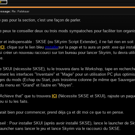
essage:
Re: Falskaar
e pas pour la section, c'est une façon de parler.
e peux te conseiller deux ou trois mods sympatoches pour faciliter ton organis
r et indispensable : SKSE (ou SKyrim Script Extender), il ne fait rien en soi
ICI
, clique sur le lien bleu
installer
sur la page et tu aura un petit .exe qui inst
si créer un nouveau raccourci sur ton bureau pour lancer Skyrim, tu devra ut
e.
le SKUI (nécessite SKSE), tu le trouvera dans le Workshop, tape en recherch
ent les interfaces "Inventaire" et "Magie" pour un utilisation PC plus optim
ages du mods (Echap ou Start, puis troisième colonne (le même que Sauvegarde
 du menu en "Grand" et l'autre en "Moyen".
Achieve that" que tu trouvera
ICI
(Nécessite SKSE et SKUI), rajoute un paquet
eu si tu les faits.
rait bien pour commencer, prend déja ça et dit moi ce que tu en pense.
seil : Pour installer SKUI (après avoir installé SKSE), lance le launcher de S
 launcher sans lancer le jeu et lance Skyrim via le raccourci du SKSE.