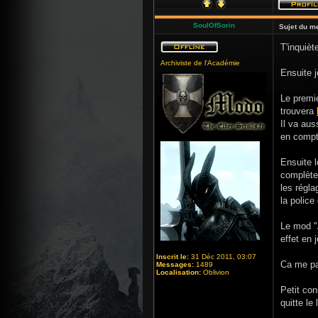
SoulOfSorin
Sujet du m
T'inquièt
Archiviste de l'Académie
Ensuite j
Le premie
trouvera
Il va aus
en compt
Ensuite 
complètem
les régl
la police
Le mod "
effet en j
Inscrit le:
31 Déc 2011, 03:07
Ca me pa
Messages:
1489
Localisation:
Oblivion
Petit con
quitte le