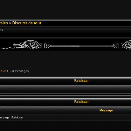
ales
»
Discuter de tout
:46
sur
1
[ 3 messages ]
Falskaar
Falskaar
Message
essage:
Falskaar