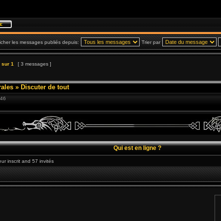
icher les messages publiés depuis:
Trier par
sur
1
[ 3 messages ]
ales
»
Discuter de tout
:46
Qui est en ligne ?
eur inscrit and 57 invités