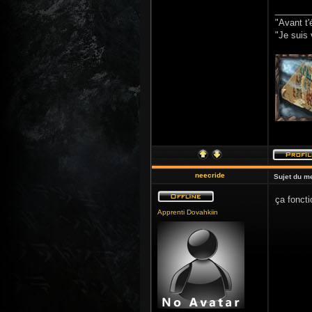
_______
"Avant t'
"Je suis 
neecride
Sujet du m
ça fonct
Apprenti Dovahkiin