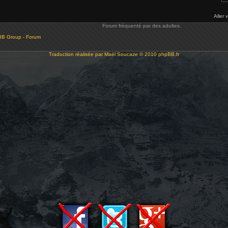
Aller 
Forum fréquenté par des adultes.
BB Group - Forum
Traduction réalisée par
Maël Soucaze
© 2010
phpBB.fr