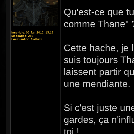
Qu'est-ce que tu
comme Thane" 
Inscrit le:
02 Jan 2012, 15:17
Messages:
283
Localisation:
Solitude
Cette hache, je 
suis toujours T
laissent partir 
une mendiante.
Si c'est juste u
gardes, ça n'inf
toi !