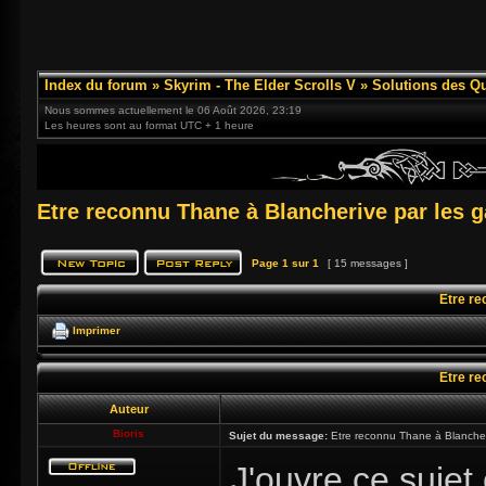
Index du forum
»
Skyrim - The Elder Scrolls V
»
Solutions des Q
Nous sommes actuellement le 06 Août 2026, 23:19
Les heures sont au format UTC + 1 heure
Etre reconnu Thane à Blancherive par les 
Page
1
sur
1
[ 15 messages ]
Etre re
Imprimer
Etre re
Auteur
Bioris
Sujet du message:
Etre reconnu Thane à Blancher
J'ouvre ce sujet