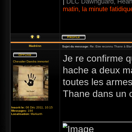
|
DLC Dawnguard, Heart
matin, la minute fatidiqu
Madrënn
Sujet du message:
Re: Etre reconnu Thane à Blan
Je re confirme q
Chevalier Daedra immortel
hache a deux ma
toutes les armes
Thane dans un c
Inscrit le:
06 Déc 2011, 10:15
Messages:
194
_____________
Localisation:
Markarth