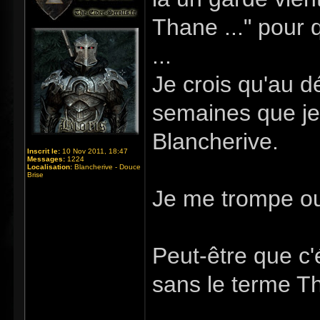
Thane ..." pour 
...
Je crois qu'au dé
semaines que je 
Blancherive.
Inscrit le:
10 Nov 2011, 18:47
Messages:
1224
Localisation:
Blancherive - Douce
Brise
Je me trompe o
Peut-être que c'
sans le terme T