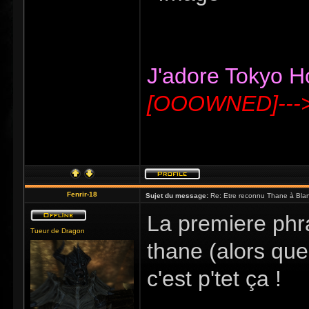
J'adore Tokyo Hot
[OOOWNED]---
Fenrir-18
Sujet du message:
Re: Etre reconnu Thane à Blan
La premiere phr
Tueur de Dragon
thane (alors que 
c'est p'tet ça !