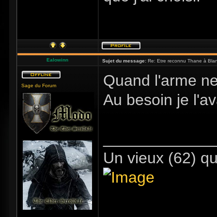
Ealowinn
Sujet du message:
Re: Etre reconnu Thane à Blan
Quand l'arme ne 
Sage du Forum
Au besoin je l'a
_____________
Un vieux (62) qu