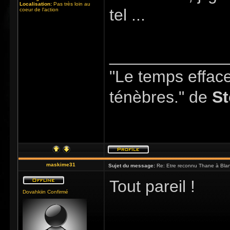
Localisation:
Pas très loin au
tel ...
coeur de l'action
_____________
"Le temps efface 
ténèbres." de
St
maskime31
Sujet du message:
Re: Etre reconnu Thane à Blan
Tout pareil !
Dovahkiin Confirmé