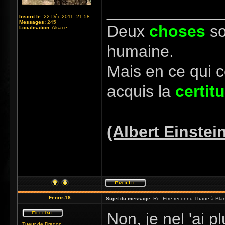
_____________
Inscrit le:
22 Déc 2011, 21:58
Messages:
245
Deux
choses
so
Localisation:
Alsace
humaine.
Mais en ce qui 
acquis la
certit
(Albert Einstei
Fenrir-18
Sujet du message:
Re: Etre reconnu Thane à Blan
Non, je nel 'ai p
Tueur de Dragon