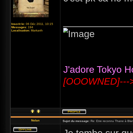
_____________
Inscrit le:
06 Déc 2011, 10:15
Messages:
194
Localisation:
Markarth
J'adore Tokyo Hot
[OOOWNED]---
Nolan
Sujet du message:
Re: Etre reconnu Thane à Blan