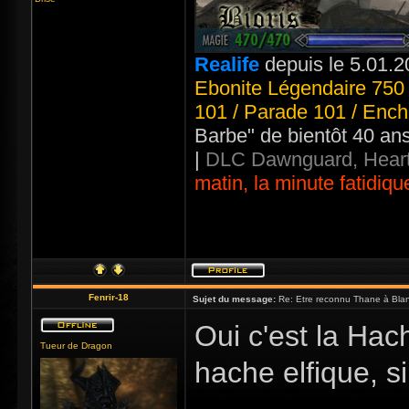
Realife
depuis le 5.01.2
Ebonite Légendaire 750 
101 / Parade 101 / Ench
Barbe" de bientôt 40 an
|
DLC Dawnguard, Heart
matin, la minute fatidiqu
Fenrir-18
Sujet du message:
Re: Etre reconnu Thane à Blan
Oui c'est la Hac
Tueur de Dragon
hache elfique, s