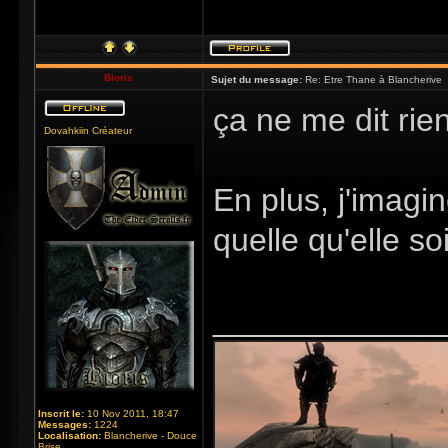
Bioris
Sujet du message:
Re: Etre Thane à Blancherive
ça ne me dit rien
Dovahkiin Créateur
En plus, j'imagin
quelle qu'elle soi
_____________
Inscrit le:
10 Nov 2011, 18:47
Messages:
1224
Localisation:
Blancherive - Douce
Brise