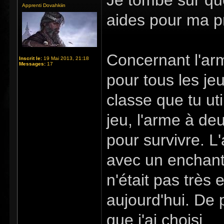
Je tombe sur qu
Apprenti Dovahkiin
aides pour ma p
Concernant l'arm
Inscrit le:
19 Mai 2013, 21:18
Messages:
17
pour tous les jeu
classe que tu ut
jeu, l'arme à d
pour survivre. L
avec un enchante
n'était pas très
aujourd'hui. De p
que j'ai choisi.