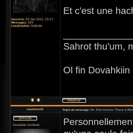
Et c'est une ha
Inscrit le:
02 Jan 2012, 15:17
Messages:
283
Localisation:
Solitude
_____________
Sahrot thu'um, 
Ol fin Dovahkiin
maskime31
Sujet du message:
Re: Etre reconnu Thane à Blan
Personnellement,
Dovahkiin Confirmé