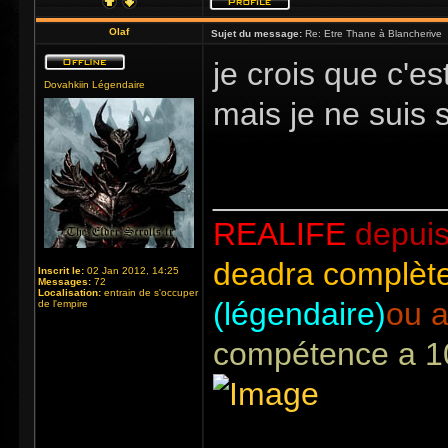
Olaf
Sujet du message:
Re: Etre Thane à Blancherive
je crois que c'e
Dovahkiin Légendaire
mais je ne suis 
_____________
REALIFE
depuis
deadra complète
Inscrit le:
02 Jan 2012, 14:25
Messages:
72
Localisation:
entrain de s'occuper
(légendaire)
ou a
de l'empire
compétence a 1