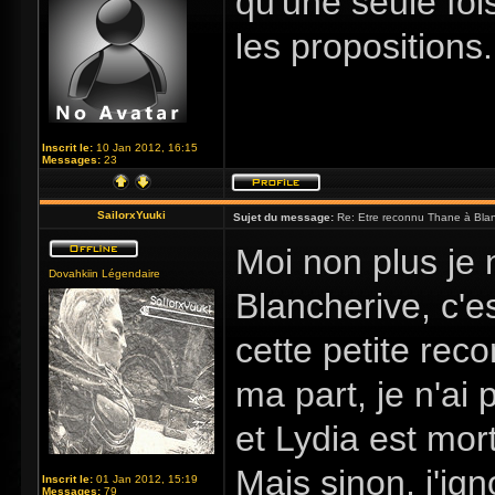
qu'une seule fois
les propositions.
Inscrit le:
10 Jan 2012, 16:15
Messages:
23
SailorxYuuki
Sujet du message:
Re: Etre reconnu Thane à Blan
Moi non plus je
Dovahkiin Légendaire
Blancherive, c'es
cette petite rec
ma part, je n'ai 
et Lydia est mo
Mais sinon, j'i
Inscrit le:
01 Jan 2012, 15:19
Messages:
79