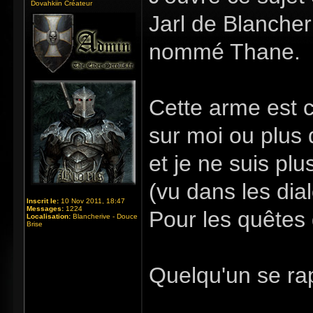
Dovahkiin Créateur
Jarl de Blancher
nommé Thane.
Cette arme est c
sur moi ou plus d
et je ne suis p
(vu dans les dia
Inscrit le:
10 Nov 2011, 18:47
Messages:
1224
Pour les quêtes 
Localisation:
Blancherive - Douce
Brise
Quelqu'un se ra