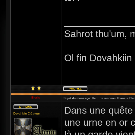
_____________
Sahrot thu'um, 
Ol fin Dovahkiin
Bioris
Sujet du message:
Re: Etre reconnu Thane à Blan
Dans une quête d
Dovahkiin Créateur
une urne en or 
là un garde vient