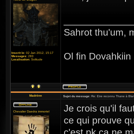
_____________
Sahrot thu'um, 
Ol fin Dovahkiin
Inscrit le:
02 Jan 2012, 15:17
Messages:
283
Localisation:
Solitude
Madrënn
Sujet du message:
Re: Etre reconnu Thane à Blan
Je crois qu'il fa
Chevalier Daedra immortel
ce qui prouve qu
c'est pk ca ne m