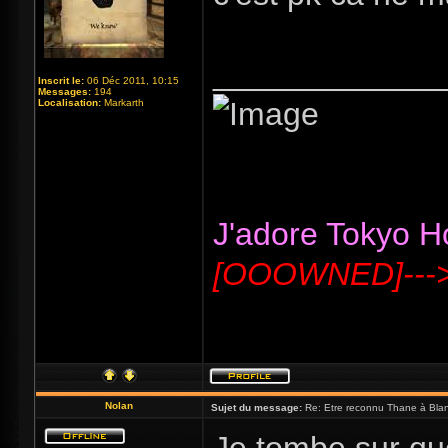
_____________
Inscrit le:
06 Déc 2011, 10:15
Messages:
194
Localisation:
Markarth
J'adore Tokyo Hot
[OOOWNED]---
Nolan
Sujet du message:
Re: Etre reconnu Thane à Blan