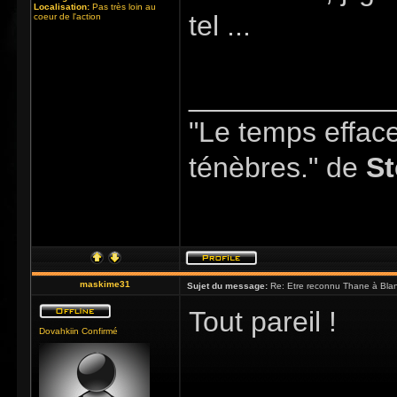
Localisation:
Pas très loin au
tel ...
coeur de l'action
_____________
"Le temps efface 
ténèbres." de
St
maskime31
Sujet du message:
Re: Etre reconnu Thane à Blan
Tout pareil !
Dovahkiin Confirmé