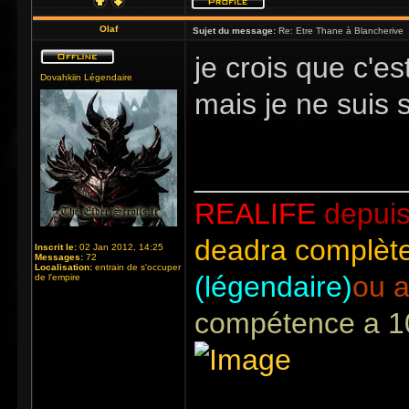
Olaf
Sujet du message:
Re: Etre Thane à Blancherive
je crois que c'e
Dovahkiin Légendaire
mais je ne suis 
_____________
REALIFE
depuis
deadra complète
Inscrit le:
02 Jan 2012, 14:25
Messages:
72
Localisation:
entrain de s'occuper
(légendaire)
ou a
de l'empire
compétence a 1