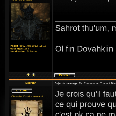
_____________
Sahrot thu'um, 
Ol fin Dovahkiin
Inscrit le:
02 Jan 2012, 15:17
Messages:
283
Localisation:
Solitude
Madrënn
Sujet du message:
Re: Etre reconnu Thane à Blan
Je crois qu'il fa
Chevalier Daedra immortel
ce qui prouve qu
c'est pk ca ne m