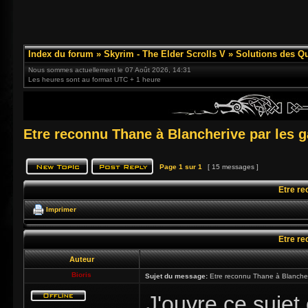
Index du forum
»
Skyrim - The Elder Scrolls V
»
Solutions des Q
Nous sommes actuellement le 07 Août 2026, 14:31
Les heures sont au format UTC + 1 heure
Etre reconnu Thane à Blancherive par les 
Page
1
sur
1
[ 15 messages ]
Etre re
Imprimer
Etre re
Auteur
Bioris
Sujet du message:
Etre reconnu Thane à Blancher
J'ouvre ce sujet