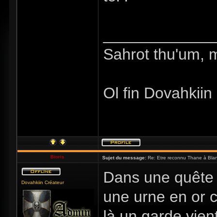
_____________
Sahrot thu'um, 
Ol fin Dovahkiin
Bioris
Sujet du message:
Re: Etre reconnu Thane à Blan
Dans une quête d
Dovahkiin Créateur
une urne en or 
là un garde vient