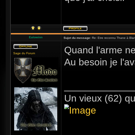
Ealowinn
Sujet du message:
Re: Etre reconnu Thane à Blan
Quand l'arme ne 
Sage du Forum
Au besoin je l'a
_____________
Un vieux (62) qu