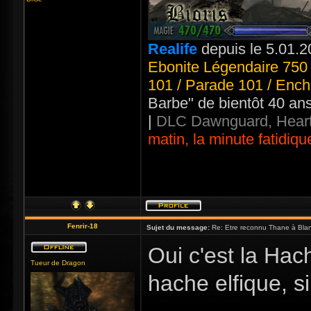
Realife
depuis le 5.01.2
Ebonite Légendaire 750 
101 / Parade 101 / Ench
Barbe" de bientôt 40 an
|
DLC Dawnguard, Heart
matin, la minute fatidiqu
Fenrir-18
Sujet du message:
Re: Etre reconnu Thane à Blan
Oui c'est la Hac
Tueur de Dragon
hache elfique, s