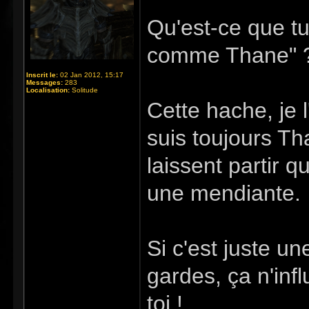
Qu'est-ce que tu
comme Thane" 
Inscrit le:
02 Jan 2012, 15:17
Messages:
283
Localisation:
Solitude
Cette hache, je 
suis toujours T
laissent partir 
une mendiante.
Si c'est juste u
gardes, ça n'inf
toi !