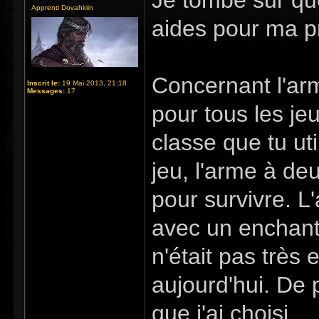
Je tombe sur qu
Apprenti Dovahkiin
aides pour ma p
Concernant l'arm
Inscrit le:
19 Mai 2013, 21:18
Messages:
17
pour tous les jeu
classe que tu ut
jeu, l'arme à d
pour survivre. L
avec un enchante
n'était pas très
aujourd'hui. De p
que j'ai choisi.