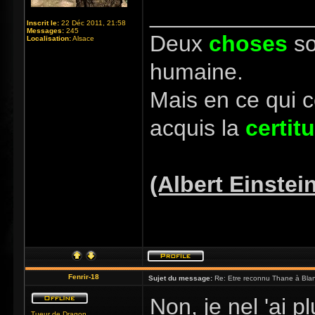
_____________
Inscrit le:
22 Déc 2011, 21:58
Messages:
245
Deux
choses
so
Localisation:
Alsace
humaine.
Mais en ce qui 
acquis la
certit
(Albert Einstei
Fenrir-18
Sujet du message:
Re: Etre reconnu Thane à Blan
Non, je nel 'ai p
Tueur de Dragon