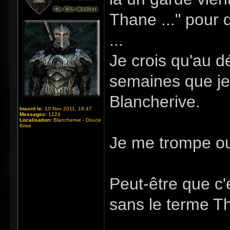
Thane ..." pour 
...
Je crois qu'au dé
semaines que je 
Blancherive.
Inscrit le:
10 Nov 2011, 18:47
Messages:
1224
Localisation:
Blancherive - Douce
Brise
Je me trompe o
Peut-être que c'
sans le terme T