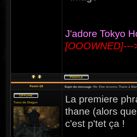
J'adore Tokyo Hot
[OOOWNED]---
Fenrir-18
Sujet du message:
Re: Etre reconnu Thane à Blan
La premiere phr
Tueur de Dragon
thane (alors que 
c'est p'tet ça !