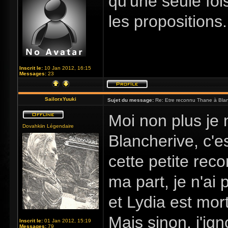
qu'une seule fois
les propositions.
Inscrit le:
10 Jan 2012, 16:15
Messages:
23
SailorxYuuki
Sujet du message:
Re: Etre reconnu Thane à Blan
Moi non plus je
Dovahkiin Légendaire
Blancherive, c'es
cette petite rec
ma part, je n'ai 
et Lydia est mo
Mais sinon, j'i
Inscrit le:
01 Jan 2012, 15:19
Messages:
79