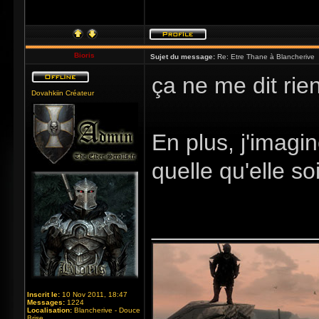
Bioris
Sujet du message:
Re: Etre Thane à Blancherive
ça ne me dit rien
Dovahkiin Créateur
En plus, j'imagin
quelle qu'elle soi
_____________
Inscrit le:
10 Nov 2011, 18:47
Messages:
1224
Localisation:
Blancherive - Douce
Brise