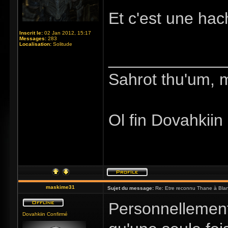
Et c'est une ha
Inscrit le:
02 Jan 2012, 15:17
Messages:
283
Localisation:
Solitude
_____________
Sahrot thu'um, 
Ol fin Dovahkiin
maskime31
Sujet du message:
Re: Etre reconnu Thane à Blan
Personnellement,
Dovahkiin Confirmé