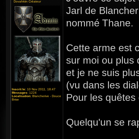
Dovahkiin Créateur
Jarl de Blancher
nommé Thane.
Cette arme est c
sur moi ou plus d
et je ne suis p
(vu dans les dia
Inscrit le:
10 Nov 2011, 18:47
Messages:
1224
Pour les quêtes 
Localisation:
Blancherive - Douce
Brise
Quelqu'un se ra