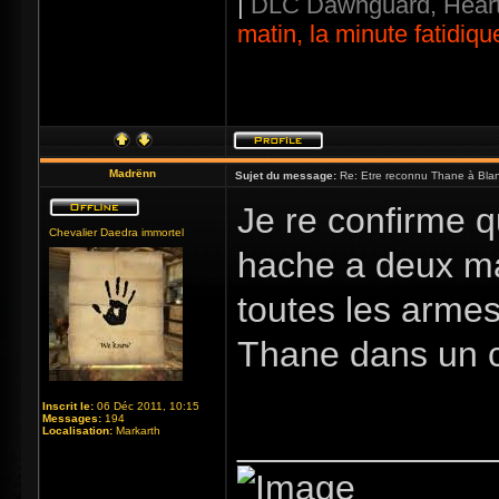
|
DLC Dawnguard, Heart
matin, la minute fatidiqu
Madrënn
Sujet du message:
Re: Etre reconnu Thane à Blan
Je re confirme q
Chevalier Daedra immortel
hache a deux ma
toutes les armes
Thane dans un c
Inscrit le:
06 Déc 2011, 10:15
Messages:
194
_____________
Localisation:
Markarth