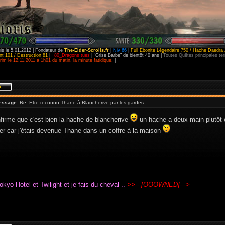
is le 5.01.2012 | Fondateur de
The-Elder-Scrolls.fr
|
Niv 66
|
Full Ebonite Légendaire 750 / Hache Daedra 
t 101 / Destruction 81
|
+80_Dragons tués
| "Grise Barbe" de bientôt 40 ans |
Toutes Quêtes principales t
im le 12.11.2011 à 1h01 du matin, la minute fatidique.
|
essage:
Re: Etre reconnu Thane à Blancherive par les gardes
firme que c'est bien la hache de blancherive
un hache a deux main plutôt
ier car j'étais devenue Thane dans un coffre à la maison
__________
okyo Hotel et Twilight et je fais du cheval ..
>>---[OOOWNED]--->