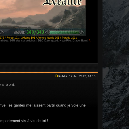
276 / Forge 101 / 2Mains 101 / Armure lourde 101 / Parade 101 /
erminées, 99% des secondaires
|
DLC Dawnguard, HeartFire, DragonBorn
|
A
Publié:
17 Jan 2012, 14:15
ens bien).
ive, les gardes me laissent partir quand je vole une
omportement vis à vis de toi !