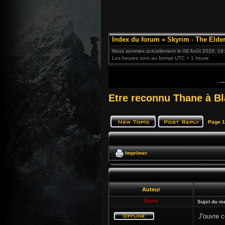
Index du forum
»
Skyrim - The Elder
Nous sommes actuellement le 08 Août 2026, 19
Les heures sont au format UTC + 1 heure
Etre reconnu Thane à Bl
Page
1
Imprimer
Auteur
Bioris
Sujet du m
J'ouvre c