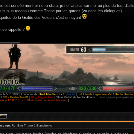
e est censée montrer notre statu, je ne l'ai plus sur moi ou plus du tout d'aill
 suis plus reconnu comme Thane par les gardes (vu dans les dialogues).
 quêtes de la Guilde des Voleurs c'est ennuyant
n se rappelle ?
__________
is le 5.01.2012 | Fondateur de
The-Elder-Scrolls.fr
|
Niv 66
|
Full Ebonite Légendaire 750 / Hache Daedra 
t 101 / Destruction 81
|
+80_Dragons tués
| "Grise Barbe" de bientôt 40 ans |
Toutes Quêtes principales t
im le 12.11.2011 à 1h01 du matin, la minute fatidique.
|
essage:
Re: Etre Thane à Blancherive