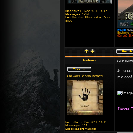
Inscrit le:
10 Nov 2011, 18:47
Messages:
1224
Localisation:
Blancherive - Douce
Brise
Realife
depu
Enchantemen
démarré Skyr
Madrënn
Sujet du m
Je re con
Chevalier Daedra immortel
m'a conf
_______
J'adore T
Inscrit le:
06 Déc 2011, 10:15
Messages:
194
Localisation:
Markarth