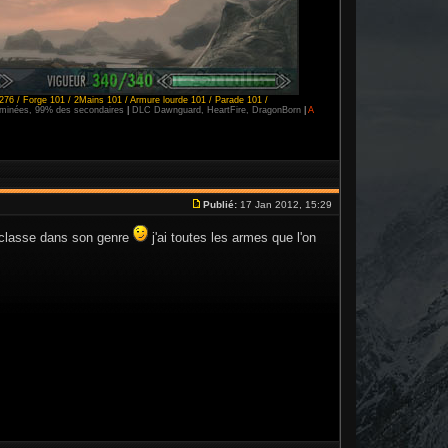
276 / Forge 101 / 2Mains 101 / Armure lourde 101 / Parade 101 /
erminées, 99% des secondaires
|
DLC Dawnguard, HeartFire, DragonBorn
|
A
Publié:
17 Jan 2012, 15:29
 classe dans son genre
j'ai toutes les armes que l'on