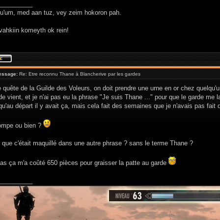
__________
hu'um, med aan tuz, vey zeim hokoron pah.
vahkiin komeyth ok rein!
essage:
Re: Etre reconnu Thane à Blancherive par les gardes
quête de la Guilde des Voleurs, on doit prendre une urne en or chez quelqu'u
de vient, et je n'ai pas eu la phrase "Je suis Thane ..." pour que le garde me la
qu'au départ il y avait ça, mais cela fait des semaines que je n'avais pas fait
ompe ou bien ?
 que c'était maquillé dans une autre phrase ? sans le terme Thane ?
cas ça m'a coûté 650 pièces pour graisser la patte au garde
__________