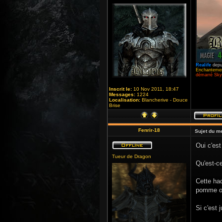
Realife
depu
Enchantemen
démarré Skyr
Inscrit le:
10 Nov 2011, 18:47
Messages:
1224
Localisation:
Blancherive - Douce
Brise
Fenrir-18
Sujet du m
Oui c'est
Tueur de Dragon
Qu'est-c
Cette hac
pomme ou
Si c'est 