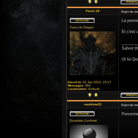
Fenrir-18
Sujet du m
La premie
Tueur de Dragon
Et c'est
_______
Sahrot t
Ol fin Do
Inscrit le:
02 Jan 2012, 15:17
Messages:
283
Localisation:
Solitude
maskime31
Sujet du m
Personnel
Dovahkiin Confirmé