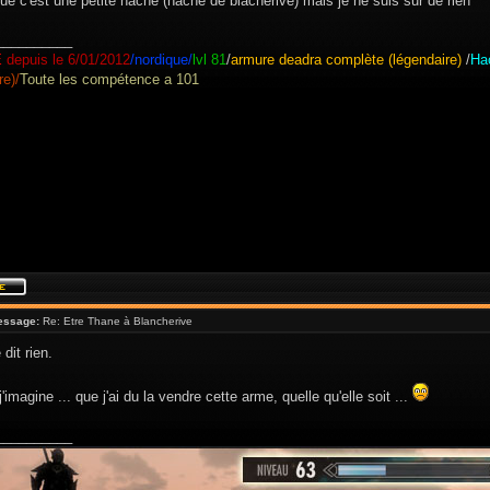
que c'est une petite hache (hache de blacherive) mais je ne suis sur de rien
__________
E
depuis le 6/01/2012
/nordique/
lvl 81
/
armure deadra complète (légendaire)
/
Ha
re)/
Toute les compétence a 101
essage:
Re: Etre Thane à Blancherive
dit rien.
j'imagine ... que j'ai du la vendre cette arme, quelle qu'elle soit ...
__________