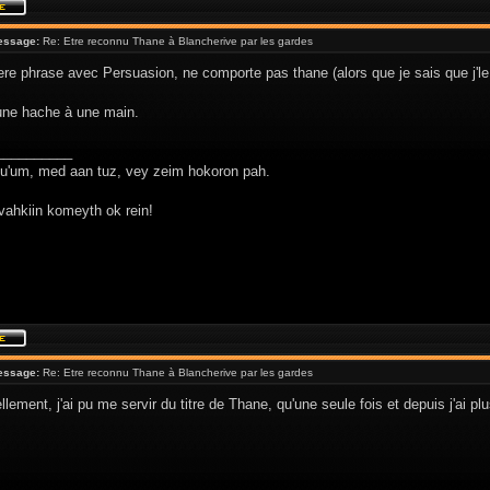
essage:
Re: Etre reconnu Thane à Blancherive par les gardes
re phrase avec Persuasion, ne comporte pas thane (alors que je sais que j'le s
 une hache à une main.
__________
hu'um, med aan tuz, vey zeim hokoron pah.
vahkiin komeyth ok rein!
essage:
Re: Etre reconnu Thane à Blancherive par les gardes
lement, j'ai pu me servir du titre de Thane, qu'une seule fois et depuis j'ai p