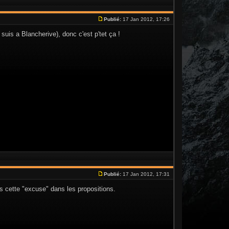
Publié:
17 Jan 2012, 17:26
uis a Blancherive), donc c'est p'tet ça !
Publié:
17 Jan 2012, 17:31
lus cette "excuse" dans les propositions.