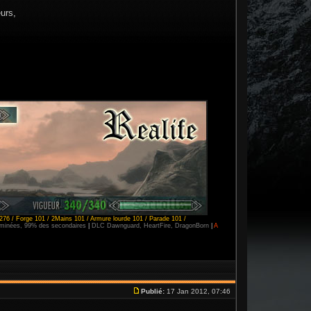
eurs,
276 / Forge 101 / 2Mains 101 / Armure lourde 101 / Parade 101 /
erminées, 99% des secondaires
|
DLC Dawnguard, HeartFire, DragonBorn
|
A
Publié:
17 Jan 2012, 07:46