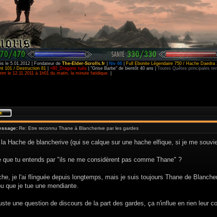
is le 5.01.2012 | Fondateur de
The-Elder-Scrolls.fr
|
Niv 66
|
Full Ebonite Légendaire 750 / Hache Daedra 
t 101 / Destruction 81
|
+80_Dragons tués
| "Grise Barbe" de bientôt 40 ans |
Toutes Quêtes principales t
im le 12.11.2011 à 1h01 du matin, la minute fatidique.
|
essage:
Re: Etre reconnu Thane à Blancherive par les gardes
 la Hache de blancherive (qui se calque sur une hache elfique, si je me souvi
e que tu entends par "ils ne me considèrent pas comme Thane" ?
he, je l'ai flinguée depuis longtemps, mais je suis toujours Thane de Blancher
 que je tue une mendiante.
juste une question de discours de la part des gardes, ça n'influe en rien leur c