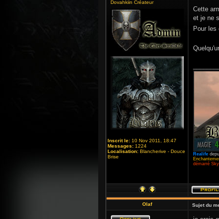
Dovahkiin Créateur
Cette arm
et je ne
Pour les
Quelqu'u
_______
Inscrit le:
10 Nov 2011, 18:47
Messages:
1224
Localisation:
Blancherive - Douce
Realife
depu
Brise
Enchantemen
démarré Skyr
Olaf
Sujet du m