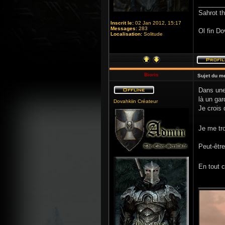
_______
Sahrot t
Inscrit le:
02 Jan 2012, 15:17
Messages:
283
Ol fin Do
Localisation:
Solitude
Bioris
Sujet du m
Dans une 
là un gar
Dovahkiin Créateur
Je crois 
Je me tr
Peut-être
En tout 
_______