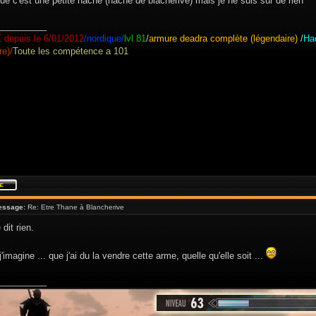
que c'est une petite hache (hache de blacherive) mais je ne suis sur de rien
__________
E
depuis le 6/01/2012
/nordique/
lvl 81
/
armure deadra complète (légendaire)
/
Ha
re)/
Toute les compétence a 101
essage:
Re: Etre Thane à Blancherive
dit rien.
j'imagine ... que j'ai du la vendre cette arme, quelle qu'elle soit ...
__________