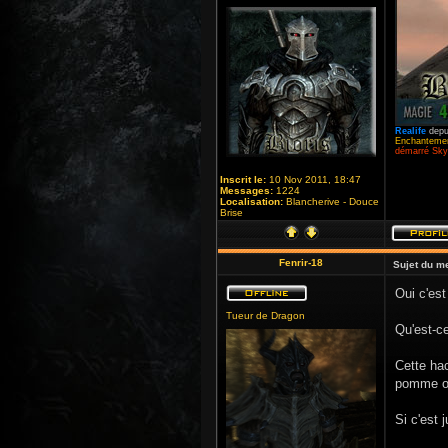
Realife
depu
Enchantemen
démarré Skyr
Inscrit le:
10 Nov 2011, 18:47
Messages:
1224
Localisation:
Blancherive - Douce
Brise
Fenrir-18
Sujet du m
Oui c'est
Tueur de Dragon
Qu'est-c
Cette hac
pomme ou
Si c'est 