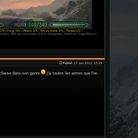
276 / Forge 101 / 2Mains 101 / Armure lourde 101 / Parade 101 /
erminées, 99% des secondaires
|
DLC Dawnguard, HeartFire, DragonBorn
|
A
Publié:
17 Jan 2012, 15:29
 classe dans son genre
j'ai toutes les armes que l'on