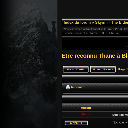
Index du forum
»
Skyrim - The Elder
Nous sommes actuellement le 08 Août 2026, 16
Les heures sont au format UTC + 1 heure
Etre reconnu Thane à Bl
Page
1
Imprimer
Auteur
Bioris
Sujet du m
J'ouvre c