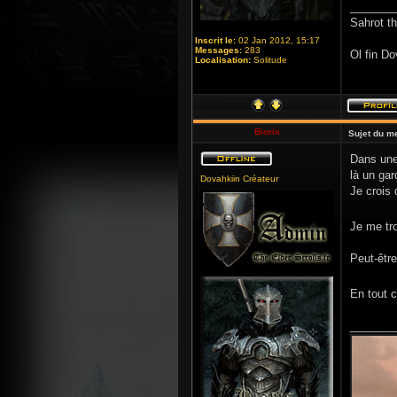
_______
Sahrot t
Inscrit le:
02 Jan 2012, 15:17
Messages:
283
Ol fin Do
Localisation:
Solitude
Bioris
Sujet du m
Dans une 
là un gar
Dovahkiin Créateur
Je crois 
Je me tr
Peut-être
En tout 
_______