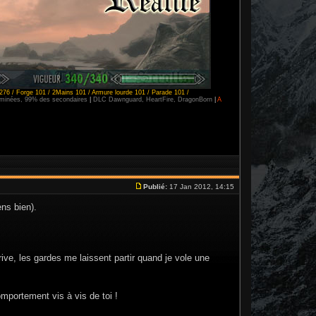
276 / Forge 101 / 2Mains 101 / Armure lourde 101 / Parade 101 /
erminées, 99% des secondaires
|
DLC Dawnguard, HeartFire, DragonBorn
|
A
Publié:
17 Jan 2012, 14:15
ens bien).
ive, les gardes me laissent partir quand je vole une
omportement vis à vis de toi !