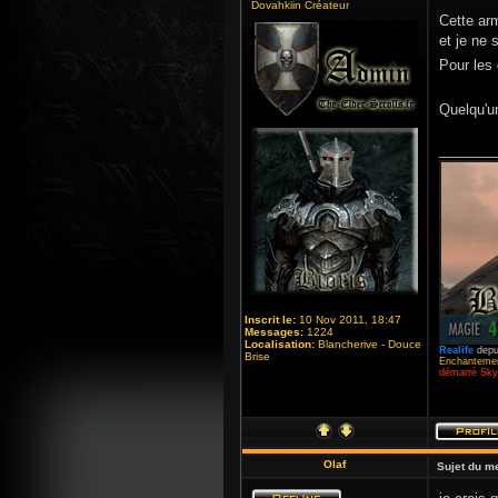
Dovahkiin Créateur
Cette arm
et je ne
Pour les
Quelqu'u
_______
Inscrit le:
10 Nov 2011, 18:47
Messages:
1224
Localisation:
Blancherive - Douce
Realife
depu
Brise
Enchantemen
démarré Skyr
Olaf
Sujet du m