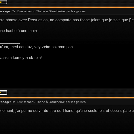
essage:
Re: Etre reconnu Thane à Blancherive par les gardes
re phrase avec Persuasion, ne comporte pas thane (alors que je sais que j'le s
 une hache à une main.
__________
hu'um, med aan tuz, vey zeim hokoron pah.
vahkiin komeyth ok rein!
essage:
Re: Etre reconnu Thane à Blancherive par les gardes
lement, j'ai pu me servir du titre de Thane, qu'une seule fois et depuis j'ai p