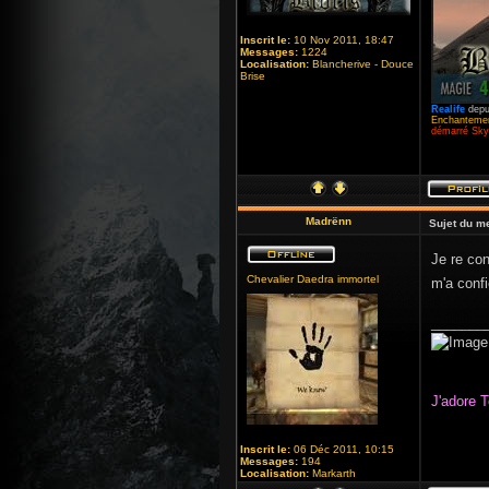
Inscrit le:
10 Nov 2011, 18:47
Messages:
1224
Localisation:
Blancherive - Douce
Brise
Realife
depu
Enchantemen
démarré Skyr
Madrënn
Sujet du m
Je re con
Chevalier Daedra immortel
m'a conf
_______
J'adore T
Inscrit le:
06 Déc 2011, 10:15
Messages:
194
Localisation:
Markarth