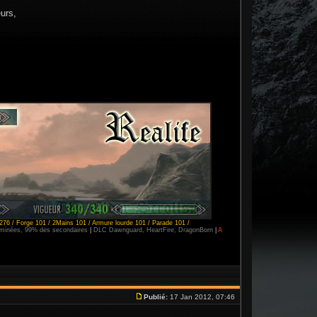
eurs,
276 / Forge 101 / 2Mains 101 / Armure lourde 101 / Parade 101 /
erminées, 99% des secondaires
|
DLC Dawnguard, HeartFire, DragonBorn
|
A
Publié:
17 Jan 2012, 07:46