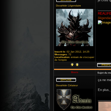
je crois 
Dovahkiin Légendaire
_______
REALIF
(légendai
Inscrit le:
02 Jan 2012, 14:25
Messages:
72
Localisation:
entrain de s'occuper
de l'empire
Bioris
Sujet du m
ça ne me 
Dovahkiin Créateur
En plus, 
_______