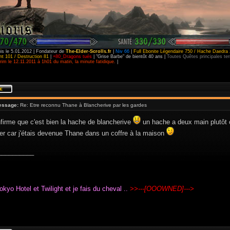
is le 5.01.2012 | Fondateur de
The-Elder-Scrolls.fr
|
Niv 66
|
Full Ebonite Légendaire 750 / Hache Daedra 
t 101 / Destruction 81
|
+80_Dragons tués
| "Grise Barbe" de bientôt 40 ans |
Toutes Quêtes principales t
im le 12.11.2011 à 1h01 du matin, la minute fatidique.
|
essage:
Re: Etre reconnu Thane à Blancherive par les gardes
firme que c'est bien la hache de blancherive
un hache a deux main plutôt
ier car j'étais devenue Thane dans un coffre à la maison
__________
okyo Hotel et Twilight et je fais du cheval ..
>>---[OOOWNED]--->