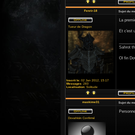
Fenrir-18
Sujet du m
La premie
Tueur de Dragon
Et c'est
_______
Sahrot t
Ol fin Do
Inscrit le:
02 Jan 2012, 15:17
Messages:
283
Localisation:
Solitude
maskime31
Sujet du m
Personnel
Dovahkiin Confirmé