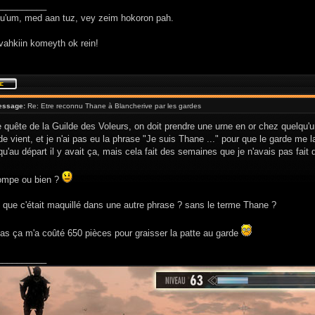
__________
hu'um, med aan tuz, vey zeim hokoron pah.
vahkiin komeyth ok rein!
essage:
Re: Etre reconnu Thane à Blancherive par les gardes
quête de la Guilde des Voleurs, on doit prendre une urne en or chez quelqu'u
de vient, et je n'ai pas eu la phrase "Je suis Thane ..." pour que le garde me la
qu'au départ il y avait ça, mais cela fait des semaines que je n'avais pas fait
ompe ou bien ?
 que c'était maquillé dans une autre phrase ? sans le terme Thane ?
cas ça m'a coûté 650 pièces pour graisser la patte au garde
__________