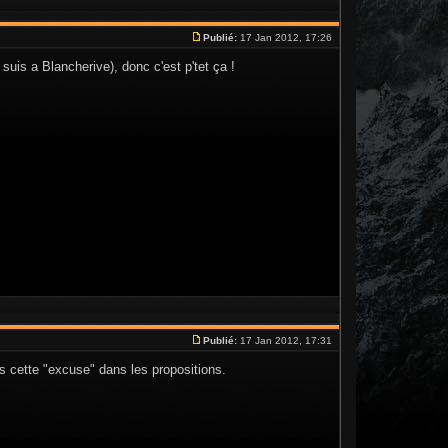
Publié:
17 Jan 2012, 17:26
uis a Blancherive), donc c'est p'tet ça !
Publié:
17 Jan 2012, 17:31
lus cette "excuse" dans les propositions.