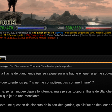
is le 5.01.2012 | Fondateur de
The-Elder-Scrolls.fr
|
Niv 66
|
Full Ebonite Légendaire 750 / Hache Daedra 
t 101 / Destruction 81
|
+80_Dragons tués
| "Grise Barbe" de bientôt 40 ans |
Toutes Quêtes principales t
im le 12.11.2011 à 1h01 du matin, la minute fatidique.
|
essage:
Re: Etre reconnu Thane à Blancherive par les gardes
 la Hache de blancherive (qui se calque sur une hache elfique, si je me souvi
e que tu entends par "ils ne me considèrent pas comme Thane" ?
he, je l'ai flinguée depuis longtemps, mais je suis toujours Thane de Blancher
 que je tue une mendiante.
juste une question de discours de la part des gardes, ça n'influe en rien leur c