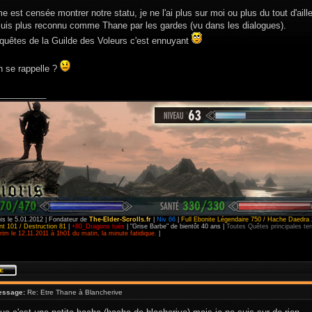
e est censée montrer notre statu, je ne l'ai plus sur moi ou plus du tout d'aill
 suis plus reconnu comme Thane par les gardes (vu dans les dialogues).
 quêtes de la Guilde des Voleurs c'est ennuyant
n se rappelle ?
__________
is le 5.01.2012 | Fondateur de
The-Elder-Scrolls.fr
|
Niv 66
|
Full Ebonite Légendaire 750 / Hache Daedra 
t 101 / Destruction 81
|
+80_Dragons tués
| "Grise Barbe" de bientôt 40 ans |
Toutes Quêtes principales t
im le 12.11.2011 à 1h01 du matin, la minute fatidique.
|
essage:
Re: Etre Thane à Blancherive