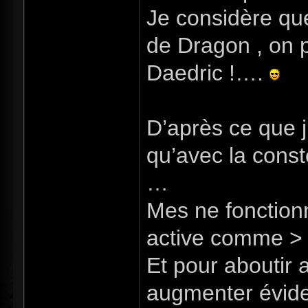
Je considère qu
de Dragon , on 
Daedric !….
D’après ce que j
qu’avec la const
…
Mes ne fonctionn
active comme > 
Et pour aboutir a
augmenter évidem