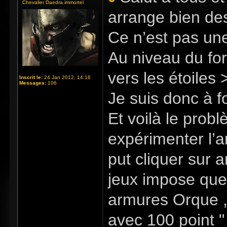
Chevalier Daedra immortel
arrange bien de
Ce n’est pas une
Au niveau du for
vers les étoiles
Inscrit le:
24 Jan 2012, 14:16
Messages:
106
Je suis donc à f
Et voilà le prob
expérimenter l’a
put cliquer sur a
jeux impose que 
armures Orque 
avec 100 point "