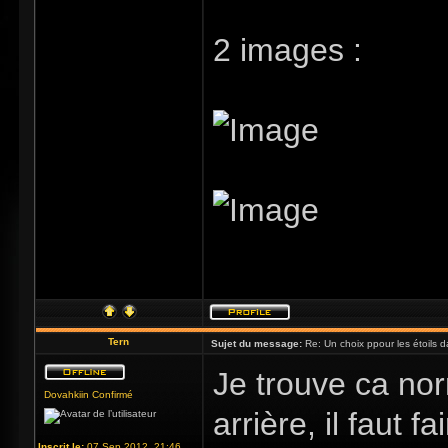
2 images :
Tern
Sujet du message:
Re: Un choix ppour les étoils d
Je trouve ca nor
Dovahkiin Confirmé
arrière, il faut 
Inscrit le:
07 Sep 2012, 21:46