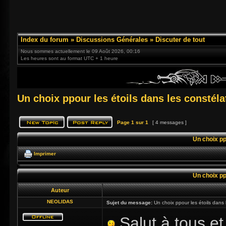
Index du forum
»
Discussions Générales
»
Discuter de tout
Nous sommes actuellement le 09 Août 2026, 00:16
Les heures sont au format UTC + 1 heure
Un choix ppour les étoils dans les constél
Page
1
sur
1
[ 4 messages ]
Un choix pp
Imprimer
Un choix pp
Auteur
NEOLIDAS
Sujet du message:
Un choix ppour les étoils dans 
Salut à tous et 