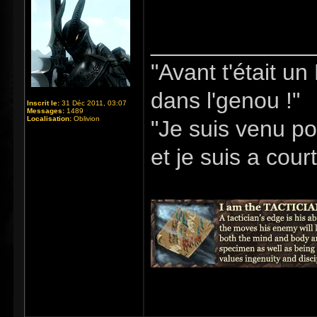
_____________
"Avant t'était u
dans l'genou !"
Inscrit le:
31 Déc 2011, 03:07
Messages:
1489
Localisation:
Oblivion
"Je suis venu po
et je suis a cour