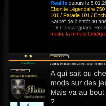
Realife
depuis le 5.01.2
Ebonite Légendaire 750 
101 / Parade 101 / Ench
Barbe" de bientôt 40 an
|
DLC Dawnguard, Heart
matin, la minute fatidiqu
SoulOfSorin
Sujet du message:
Re: Un choix ppour les étoils d
A qui sait ou che
Archiviste de l'Académie
mods sur des jeu
Mais va au bout 
?