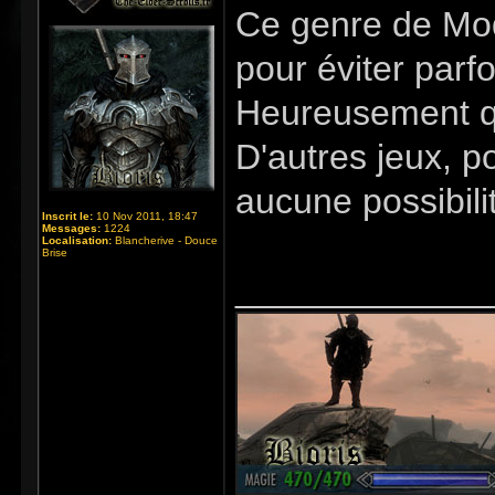
Ce genre de Mod 
pour éviter parf
Heureusement qu
D'autres jeux, p
aucune possibil
Inscrit le:
10 Nov 2011, 18:47
Messages:
1224
Localisation:
Blancherive - Douce
Brise
_____________